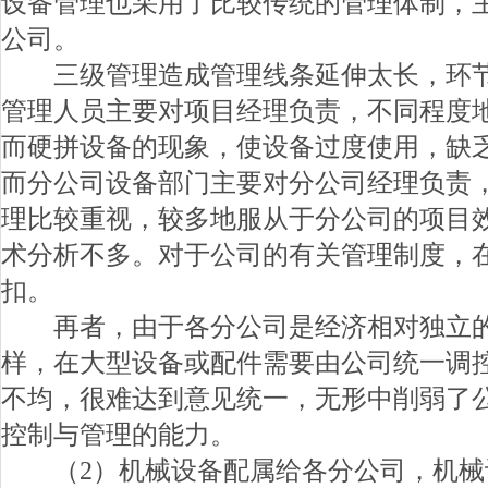
设备管理也采用了比较传统的管理体制，
公司。
三级管理造成管理线条延伸太长，环节
管理人员主要对项目经理负责，不同程度
而硬拼设备的现象，使设备过度使用，缺
而分公司设备部门主要对分公司经理负责
理比较重视，较多地服从于分公司的项目
术分析不多。对于公司的有关管理制度，
扣。
再者，由于各分公司是经济相对独立的
样，在大型设备或配件需要由公司统一调
不均，很难达到意见统一，无形中削弱了
控制与管理的能力。
（2）机械设备配属给各分公司，机械