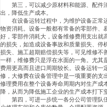
第三，可以减少原材料和能源、配件消
出，降低生产成本。
在设备运转过程中，为维护设备正常运
物资消耗。设备一般都有常备的零部件、
好，零部件消耗大，设备维修费用支出就
的损失，如造成设备事故和质量损失、停
损失、施工超期赔偿损失等，可见维修不
一样，维修费只是浮在水面的一角。尤其
费用更高而且进口周期较长。设备运转一
修，大修费在设备管理中是一项重要的支
修理费用在整个设备寿命周期内对生产成
降，从而为降低施工企业的生产成本打下
第四，可进一步统一各分公司管理队伍